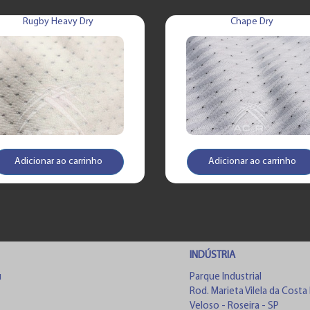
Rugby Heavy Dry
Chape Dry
Adicionar ao carrinho
Adicionar ao carrinho
INDÚSTRIA
u
Parque Industrial
Rod. Marieta Vilela da Costa
Veloso - Roseira - SP