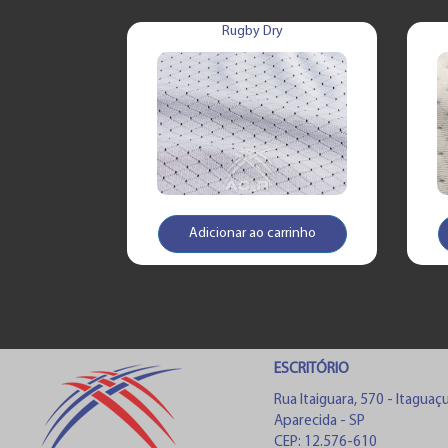
Rugby Dry
Adicionar ao carrinho
ESCRITÓRIO
Rua Itaiguara, 570 - Itaguaç
Aparecida - SP
CEP: 12.576-610