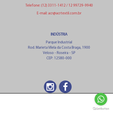
Telefone:
(12) 3311-1412
/
12 99729-9940
E-mail:
acr@acrtextil.com.br
INDÚSTRIA
Parque Industrial
Rod. Marieta Vilela da Costa Braga, 1900
Veloso - Roseira - SP
CEP: 12580-000
343152785772851