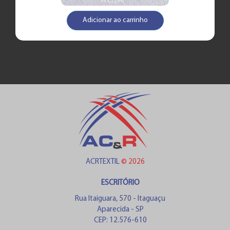
Adicionar ao carrinho
ACRTEXTIL
© 2026
ESCRITÓRIO
Rua Itaiguara, 570 - Itaguaçu
Aparecida - SP
CEP: 12.576-610